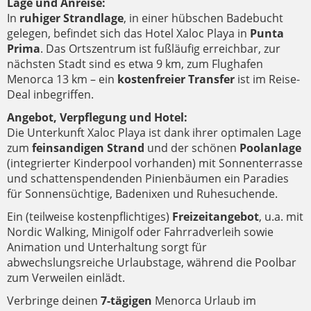
Lage und Anreise:
In
ruhiger Strandlage
, in einer hübschen Badebucht
gelegen, befindet sich das Hotel Xaloc Playa in
Punta
Prima
. Das Ortszentrum ist fußläufig erreichbar, zur
nächsten Stadt sind es etwa 9 km, zum Flughafen
Menorca 13 km – ein
kostenfreier Transfer
ist im Reise-
Deal inbegriffen.
Angebot, Verpflegung und Hotel:
Die Unterkunft Xaloc Playa ist dank ihrer optimalen Lage
zum
feinsandigen Strand
und der schönen
Poolanlage
(integrierter Kinderpool vorhanden) mit Sonnenterrasse
und schattenspendenden Pinienbäumen ein Paradies
für Sonnensüchtige, Badenixen und Ruhesuchende.
Ein (teilweise kostenpflichtiges)
Freizeitangebot
, u.a. mit
Nordic Walking, Minigolf oder Fahrradverleih sowie
Animation und Unterhaltung sorgt für
abwechslungsreiche Urlaubstage, während die Poolbar
zum Verweilen einlädt.
Verbringe deinen
7-tägigen
Menorca Urlaub im