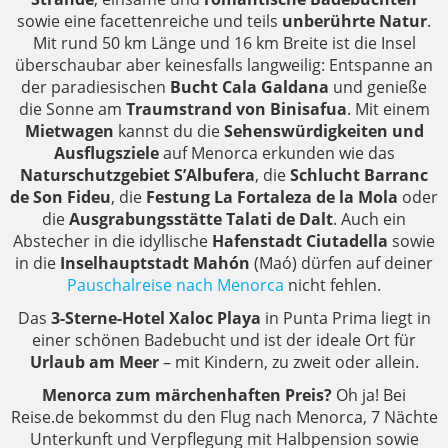
sowie eine facettenreiche und teils
unberührte Natur
.
Mit rund 50 km Länge und 16 km Breite ist die Insel
überschaubar aber keinesfalls langweilig: Entspanne an
der paradiesischen
Bucht Cala Galdana
und genieße
die Sonne am
Traumstrand von Binisafua
. Mit einem
Mietwagen
kannst du die
Sehenswürdigkeiten und
Ausflugsziele
auf Menorca erkunden wie das
Naturschutzgebiet S’Albufera
, die
Schlucht Barranc
de Son Fideu
, die
Festung La Fortaleza de la Mola
oder
die
Ausgrabungsstätte Talati de Dalt
. Auch ein
Abstecher in die idyllische
Hafenstadt Ciutadella
sowie
in die
Inselhauptstadt Mahón
(Maó) dürfen auf deiner
Pauschalreise nach Menorca
nicht fehlen.
Das
3-Sterne-Hotel Xaloc Playa
in Punta Prima liegt in
einer schönen Badebucht und ist der ideale Ort für
Urlaub am Meer
– mit Kindern, zu zweit oder allein.
Menorca zum märchenhaften Preis?
Oh ja! Bei
Reise.de bekommst du den Flug nach Menorca, 7 Nächte
Unterkunft und Verpflegung mit Halbpension sowie