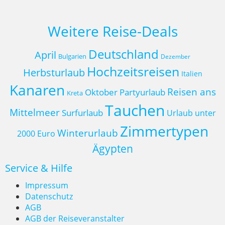
Weitere Reise-Deals
Deutschland
April
Bulgarien
Dezember
Hochzeitsreisen
Herbsturlaub
Italien
Kanaren
Reisen ans
Oktober
Partyurlaub
Kreta
Tauchen
Mittelmeer
Surfurlaub
Urlaub unter
Zimmertypen
Winterurlaub
2000 Euro
Ägypten
Service & Hilfe
Impressum
Datenschutz
AGB
AGB der Reiseveranstalter