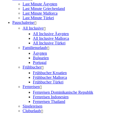
Last Minute Ägypten
Last Minute Griechenland
Last Minute Mallorca
Last Minute Türkei
Pauschalreise
All Inclusive
All Inclusive Ägypten
All Inclusive Mallorca
All Inclusive Türkei
Familienurlaub
Ägypten
Bulgarien
Portugal
Frühbucher
Frühbucher Kroatien
Frühbucher Mallorca
Frühbucher Türkei
Fernreisen
Fernreisen Dominikanische Republik
Fernreisen Indonesien
Fernreisen Thailand
Singlereisen
Cluburlaub