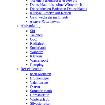
Vorteile Ferienhäuser & Fewo’s
Deutschlandreise ohne Wörterbuch
Die schönsten Badeseen Deutschlands
Kuriose Gesetze auf Reisen
Geld wechseln im Urlaub
weitere Reisethemen
Aktivurlaub
Ski
Tauchen
Golf
Radfahren
Surfurlaub
Wandern
Klettern
Wassersport
Camping
Reisekalender
nach Monaten
Brückentage
Valentinstag
Ostern
Sommerurlaub
Herbsturlaub
Winterurlaub
Silvesterreisen