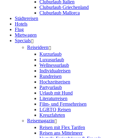
Cluburlaub Italien
Cluburlaub Griechenland
Cluburlaub Mallorca
Städtereisen
Hotels
Flug
Mietwagen
Specials
Reiseideen
Kurzurlaub
Luxusurlaub
Wellnessurlaub
Individualreisen
Rundreisen
Hochzeitsreisen
Partyurlaub
Urlaub mit Hund
Literaturreisen
Film- und Fernsehreisen
LGBTQ Reisen
Kreuzfahrten
Reisemagazin
Reisen mit Flex Tarifen
Reisen ans Mittelmeer