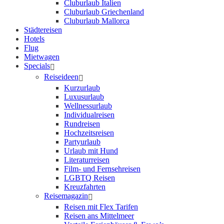
Cluburlaub Italien
Cluburlaub Griechenland
Cluburlaub Mallorca
Städtereisen
Hotels
Flug
Mietwagen
Specials
Reiseideen
Kurzurlaub
Luxusurlaub
Wellnessurlaub
Individualreisen
Rundreisen
Hochzeitsreisen
Partyurlaub
Urlaub mit Hund
Literaturreisen
Film- und Fernsehreisen
LGBTQ Reisen
Kreuzfahrten
Reisemagazin
Reisen mit Flex Tarifen
Reisen ans Mittelmeer