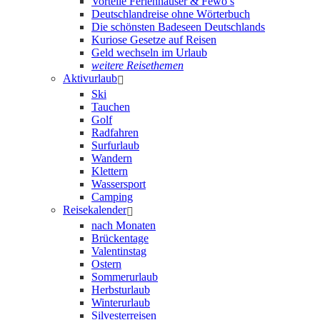
Vorteile Ferienhäuser & Fewo’s
Deutschlandreise ohne Wörterbuch
Die schönsten Badeseen Deutschlands
Kuriose Gesetze auf Reisen
Geld wechseln im Urlaub
weitere Reisethemen
Aktivurlaub
Ski
Tauchen
Golf
Radfahren
Surfurlaub
Wandern
Klettern
Wassersport
Camping
Reisekalender
nach Monaten
Brückentage
Valentinstag
Ostern
Sommerurlaub
Herbsturlaub
Winterurlaub
Silvesterreisen