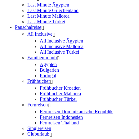
Last Minute Ägypten
Last Minute Griechenland
Last Minute Mallorca
Last Minute Türkei
Pauschalreise
All Inclusive
All Inclusive Ägypten
All Inclusive Mallorca
All Inclusive Türkei
Familienurlaub
Ägypten
Bulgarien
Portugal
Frühbucher
Frühbucher Kroatien
Frühbucher Mallorca
Frühbucher Türkei
Fernreisen
Fernreisen Dominikanische Republik
Fernreisen Indonesien
Fernreisen Thailand
Singlereisen
Cluburlaub